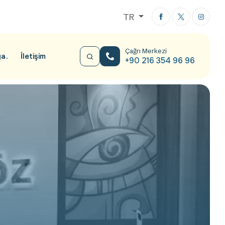
TR
Çağrı Merkezi
ya
İletişim
+90 216 354 96 96