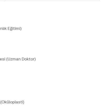
lık Eğitimi)
nesi (Uzman Doktor)
(Oküloplasti)