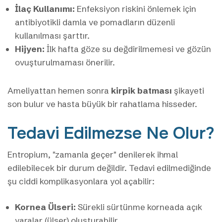
İlaç Kullanımı:
Enfeksiyon riskini önlemek için
antibiyotikli damla ve pomadların düzenli
kullanılması şarttır.
Hijyen:
İlk hafta göze su değdirilmemesi ve gözün
ovuşturulmaması önerilir.
Ameliyattan hemen sonra
kirpik batması
şikayeti
son bulur ve hasta büyük bir rahatlama hisseder.
Tedavi Edilmezse Ne Olur?
Entropium, "zamanla geçer" denilerek ihmal
edilebilecek bir durum değildir. Tedavi edilmediğinde
şu ciddi komplikasyonlara yol açabilir:
Kornea Ülseri:
Sürekli sürtünme korneada açık
yaralar (ülser) oluşturabilir.