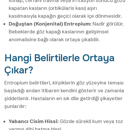
iltihap, cerrahi travma veya irritasyon sonucu gözü
kapatan kasların (orbikülaris kası) aşırı
kasılmasıyla kapağın geçici olarak içe dönmesidir.
Doğuştan (Konjenital) Entropium:
Nadir görülür.
Bebeklerde göz kapağı kaslarının gelişimsel
anomalisine bağlı olarak ortaya çıkabilir.
Hangi Belirtilerle Ortaya
Çıkar?
Entropium belirtileri, kirpiklerin göz yüzeyine teması
başladığı andan itibaren kendini gösterir ve zamanla
şiddetlenir. Hastaların en sık dile getirdiği şikayetler
şunlardır:
Yabancı Cisim Hissi:
Gözde sürekli kum veya toz
varmış gibi batma hissi.