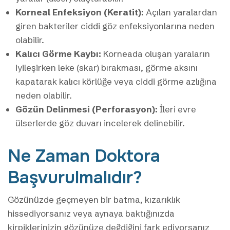
Korneal Enfeksiyon (Keratit):
Açılan yaralardan
giren bakteriler ciddi göz enfeksiyonlarına neden
olabilir.
Kalıcı Görme Kaybı:
Korneada oluşan yaraların
iyileşirken leke (skar) bırakması, görme aksını
kapatarak kalıcı körlüğe veya ciddi görme azlığına
neden olabilir.
Gözün Delinmesi (Perforasyon):
İleri evre
ülserlerde göz duvarı incelerek delinebilir.
Ne Zaman Doktora
Başvurulmalıdır?
Gözünüzde geçmeyen bir batma, kızarıklık
hissediyorsanız veya aynaya baktığınızda
kirpiklerinizin gözünüze değdiğini fark ediyorsanız