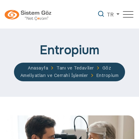
TR
Entropium
Anasayfa
Tanı ve Tedaviler
Göz
Ameliyatları ve Cerrahi İşlemler
Entropium