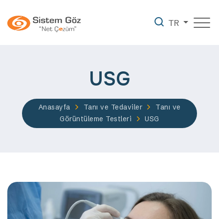
TR
USG
Anasayfa
Tanı ve Tedaviler
Tanı ve
Görüntüleme Testleri
USG