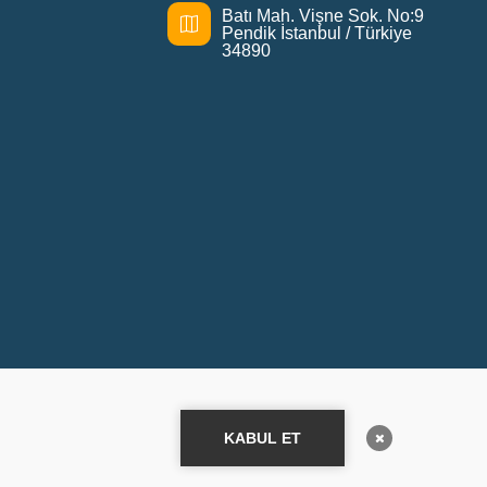
Batı Mah. Vişne Sok. No:9
Pendik İstanbul / Türkiye
34890
KABUL ET
ilendirmesi
Çerez Politikası