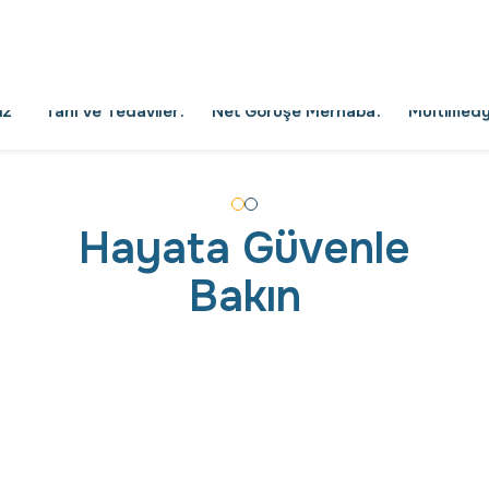
Hayata
Güvenle
Bakın
endik’te "C" tipi dal merkezi olarak başladığımız
, bugün sağlıkta kalite standartlarını belirleyen "A" 
i olmanın gururunu yaşıyoruz. 1.380 m²'lik modern