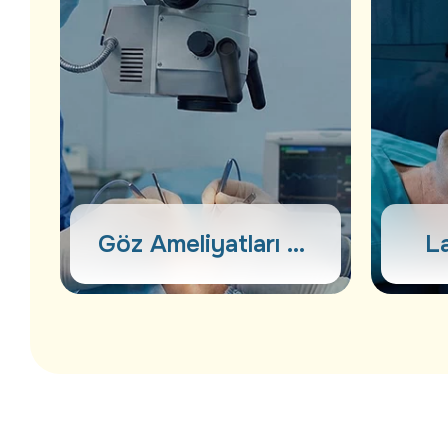
Göz Ameliyatları ve
La
Cerrahi İşlemler
Göz Ameliyatları
La
ve Cerrahi İşlemler