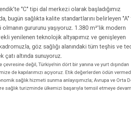
Küresel Vizyon
ekli yenilenen teknolojik altyapımız ve genişleyen
adromuzla, göz sağlığı alanındaki tüm teşhis ve te
Yerel hizmet anlayışımızı ul
boyuta taşıyor; sağlık turiz
ek çatı altında sunuyoruz.
yatırımlarımızla dünyanın fa
çevresine değil, Türkiye’nin dört bir yanına ve yurt dışından
coğrafyalarından gelen hast
imize de kapılarımızı açıyoruz. Etik değerlerden ödün vermed
dağıtarak ülkemiz için değe
ekonomik sağlık hizmeti sunma anlayışımızla; Avrupa ve Orta 
üretiyoruz.
re sağlık turizminde ülkemizi başarıyla temsil etmeye deva