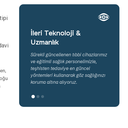
İleri Teknoloji &
Ula
Uzmanlık
davi
uslararası
Sağlı
mi
tipi
Sürekli güncellenen tıbbi cihazlarımız
rklı
ve ka
ve eğitimli sağlık personelimizle,
alara şifa
ulaş
teşhisten tedaviye en güncel
en,
r
koşu
yöntemleri kullanarak göz sağlığınızı
Doğu
koruma altına alıyoruz.
m