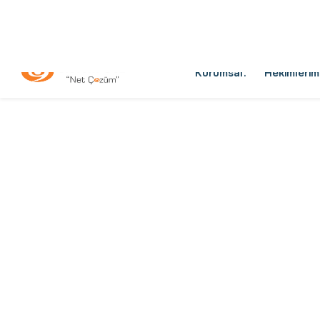
2007 yılında P
yolculuğumuzda
bir tıp merkez