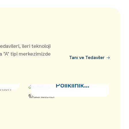
davileri, ileri teknoloji
 "A" tipi merkezimizde
Tanı ve Tedaviler
Poliklinik
e
Uygulamaları ve
Müdahaleler
Poliklinik
e
Uygulamaları ve
Müdahaleler