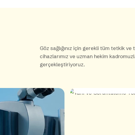
Göz sağlığınız için gerekli tüm tetkik ve te
cihazlarımız ve uzman hekim kadromuzla
gerçekleştiriyoruz.
Tanı ve
Görüntülem
Testleri
Tanı ve
Görüntülem
Testleri
The requested content cannot be loaded.