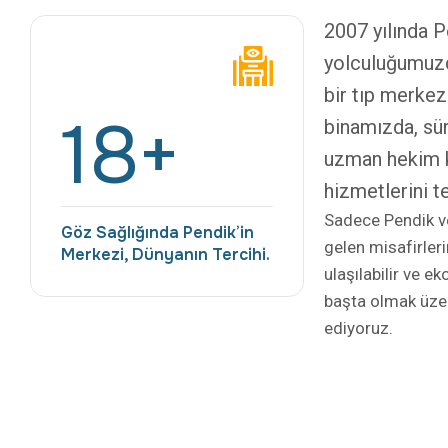
18
+
binamızda, sür
uzman hekim k
hizmetlerini t
Sadece Pendik ve 
Göz Sağlığında Pendik’in
gelen misafirler
Merkezi, Dünyanın Tercihi.
ulaşılabilir ve 
başta olmak üze
ediyoruz.